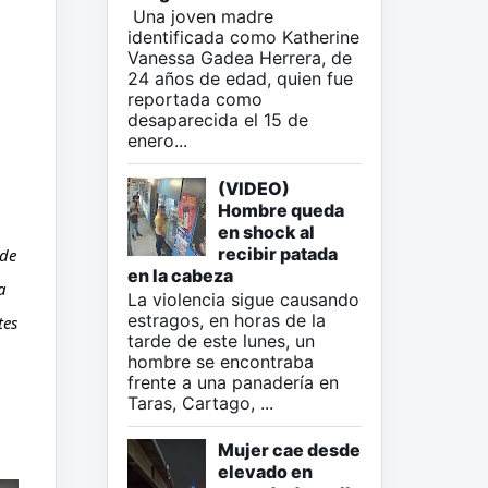
Una joven madre
identificada como Katherine
Vanessa Gadea Herrera, de
24 años de edad, quien fue
reportada como
desaparecida el 15 de
enero...
(VIDEO)
Hombre queda
en shock al
recibir patada
de 
en la cabeza
 
La violencia sigue causando
estragos, en horas de la
es 
tarde de este lunes, un
hombre se encontraba
frente a una panadería en
Taras, Cartago, ...
Mujer cae desde
elevado en