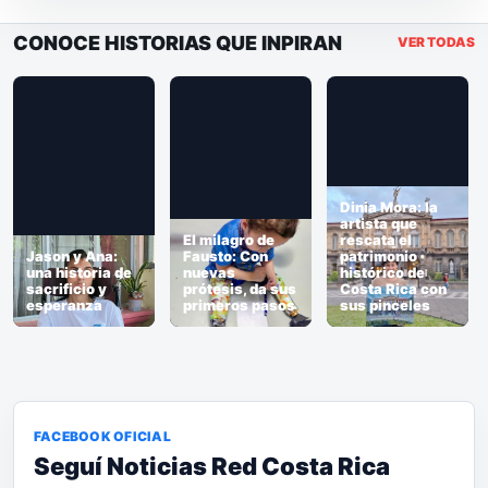
CONOCE HISTORIAS QUE INPIRAN
VER TODAS
Dinia Mora: la
Conversacione
artista que
s con Vicente
El milagro de
rescata el
Tepedino:
Fausto: Con
patrimonio
Viviendo el
nuevas
histórico de
sueño del PURA
prótesis, da sus
Costa Rica con
VIDA en Costa
primeros pasos
sus pinceles
Rica
FACEBOOK OFICIAL
Seguí Noticias Red Costa Rica