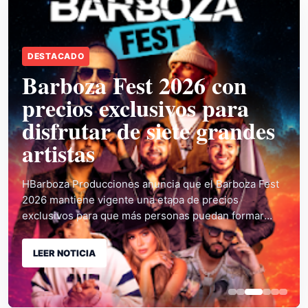
ACTUALIDAD
Grupo Mutual promueve
bono y crédito para
familias interesadas en
adquirir casa propia
Grupo Mutual facilita el acceso a casa propia con
Acceso Hogar, una solución que permite utilizar el
Bono Familiar de Vivienda Clase Media para cubrir la
prima y complementarlo con
LEER NOTICIA