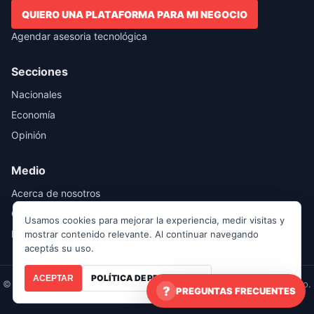
QUIERO UNA PLATAFORMA PARA MI NEGOCIO
Agendar asesoria tecnológica
Secciones
Nacionales
Economía
Opinión
Medio
Acerca de nosotros
Contácto
Usamos cookies para mejorar la experiencia, medir visitas y
Publicidad
mostrar contenido relevante. Al continuar navegando
aceptás su uso.
POLÍTICA DE PRIVACIDAD
ACEPTAR
© Noticias RED Costa Rica | Últimas noticias de Costa Rica y el mundo.
PREGUNTAS FRECUENTES
Todos los derechos reservados.