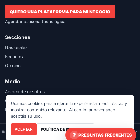
QUIERO UNA PLATAFORMA PARA MI NEGOCIO
Agendar asesoria tecnológica
Secciones
Nacionales
Economía
Opinión
Medio
Acerca de nosotros
Contácto
Usamos cookies para mejorar la experiencia, medir visitas y
Publicidad
mostrar contenido relevante. Al continuar navegando
aceptás su uso.
POLÍTICA DE PRIVACIDAD
ACEPTAR
© Noticias RED Costa Rica | Últimas noticias de Costa Rica y el mundo.
PREGUNTAS FRECUENTES
Todos los derechos reservados.