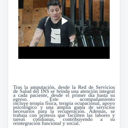
Tras la amputación,
desde la Red de Servicios
de Salud del
INS
se
brinda una atención integral
a cada paciente
,
desde el primer día hasta su
egreso. Este acompañamiento
incluye
t
erapia
f
ísica,
t
erapia
o
cupacional, apoyo
psicológico y una amplia gama de servicios
necesarios para
la
recuperación. Además, se
trabaja
con
prótesis
que facilite
n las
labores
y
tareas cotidianas, contribuyendo a su
reintegración funcional y social.