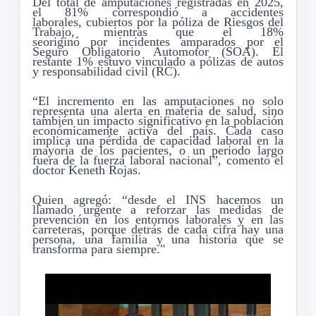
Del total de amputaciones registradas en 2025,
el 81% correspondió a accidentes
laborales
,
cubiertos por
la póliza de
Riesgos del
Trabajo, mientras que el 18
%
se
originó
por
incidentes amparados por el
Seguro Obligatorio Automotor (SOA).
El
restante
1%
estuvo
vincul
ado
a pólizas de autos
y responsabilidad civil (RC).
“
El incremento en las amputaciones no solo
representa una alerta en materia de salud, sino
también un impacto significativo en la población
económicamente activa del país. Cada caso
implica una pérdida de capacidad laboral en la
mayoría de
los
paciente
s
, o un periodo largo
fuera de la fuerza laboral nacional
”,
comentó el
doctor
Keneth Rojas
.
Quien
agregó
: “
d
esde el INS hacemos un
llamado urgente a reforzar las medidas de
prevención en los entornos laborales y en las
carreteras, porque detrás de cada cifra hay una
persona, una familia y una historia que se
transforma para siempre."