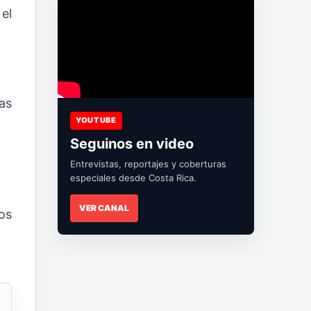
el
las
YOUTUBE
Seguinos en video
Entrevistas, reportajes y coberturas
especiales desde Costa Rica.
VER CANAL
os