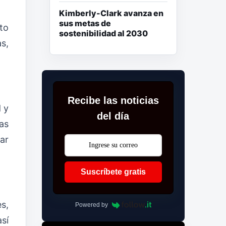
Kimberly-Clark avanza en
sus metas de
to
sostenibilidad al 2030
s,
Recibe las noticias
 y
del día
as
ar
Suscríbete gratis
s,
Powered by
sí