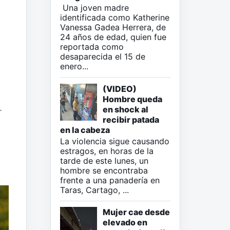
Una joven madre
identificada como Katherine
Vanessa Gadea Herrera, de
24 años de edad, quien fue
reportada como
desaparecida el 15 de
enero...
(VIDEO)
Hombre queda
en shock al
r
recibir patada
en la cabeza
La violencia sigue causando
estragos, en horas de la
tarde de este lunes, un
hombre se encontraba
frente a una panadería en
Taras, Cartago, ...
Mujer cae desde
elevado en