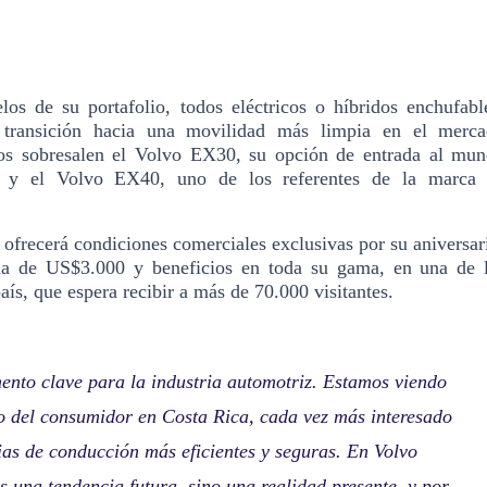
os de su portafolio, todos el
é
ctricos o h
íbridos enchufabl
a transición hacia una movilidad más limpia en el merc
dos sobresalen el Volvo EX30, su opción de entrada al mu
 y el Volvo EX40, uno de los referentes de la marca 
 ofrecerá condiciones comerciales exclusivas por su aniversar
ma de US$3.000 y beneficios en toda su gama, en una de 
aís, que espera recibir a má
s de 70.000 visitantes.
ento clave para la industria automotriz. Estamos viendo
o del consumidor en Costa Rica, cada vez más interesado
ias de conducción más eficientes y seguras. En Volvo
s una tendencia futura, sino una realidad presente, y por