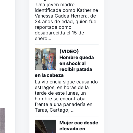
Una joven madre
identificada como Katherine
Vanessa Gadea Herrera, de
24 años de edad, quien fue
reportada como
desaparecida el 15 de
enero...
(VIDEO)
Hombre queda
en shock al
recibir patada
en la cabeza
La violencia sigue causando
estragos, en horas de la
tarde de este lunes, un
hombre se encontraba
frente a una panadería en
Taras, Cartago, ...
Mujer cae desde
elevado en