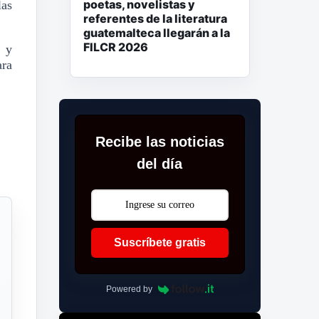
poetas, novelistas y
las
referentes de la literatura
guatemalteca llegarán a la
FILCR 2026
a y
ara
Recibe las noticias
del día
Suscríbete gratis
Powered by