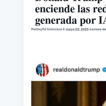
enciende las re
generada por I
Por
Deyfid Solórzano E
mayo 02, 2025
Lectura de