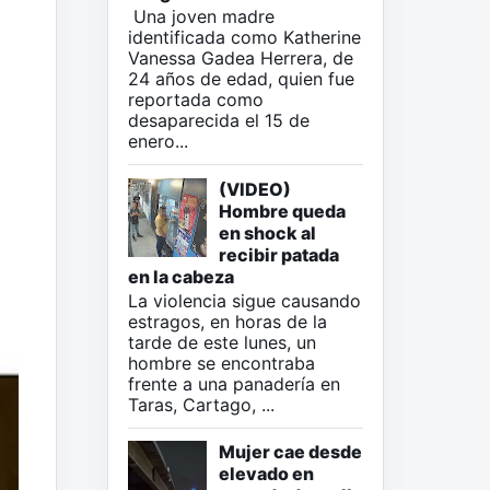
Una joven madre
identificada como Katherine
Vanessa Gadea Herrera, de
24 años de edad, quien fue
reportada como
desaparecida el 15 de
enero...
(VIDEO)
Hombre queda
en shock al
recibir patada
en la cabeza
La violencia sigue causando
estragos, en horas de la
tarde de este lunes, un
hombre se encontraba
frente a una panadería en
Taras, Cartago, ...
Mujer cae desde
elevado en