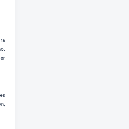
ara
mo.
ser
 es
ón,