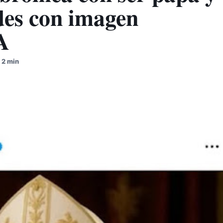
des con imagen
A
 2 min