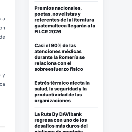
Premios nacionales,
poetas, novelistas y
ó a
referentes de la literatura
guatemalteca llegarán a la
con
FILCR 2026
 de
Casi el 90% de las
atenciones médicas
durante la Romería se
relaciona con el
sobreesfuerzo físico
s y
Estrés térmico afecta la
ica
salud, la seguridad y la
productividad de las
organizaciones
La Ruta By DAVIbank
regresa con uno de los
desafíos más duros del
ciclismo de montaña